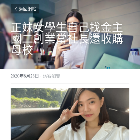
返回網站
正妹女學生自己找金主 
國二創業當社長還收購
母校
2020年8月28日
·
訪客瀏覽