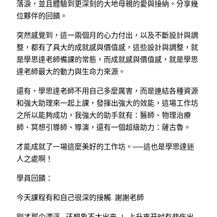
落淚，並且體驗到更深刻的大地母親的愛與接納。分享幾
位夥伴的回饋。
突然感覺到，這一兩個月的心力付出，以及不斷設計與調
整，都有了具大的成就感與價值感，這些設計與調整，就
是學思達老師備課的常態，而成就感與價值感，就是學思
達老師最大的動力與生命力來源。
還有，學思達老師不用自己多麼厲害，而是連結各種資源
和強大助理來一起上課，發揮出強大的效能，這場工作坊
之所以能夠成功，我強大的助手就有：醫師、物理治療
師、冥想引導師、導演，還有一個超級助力：薩古魯。
才能成就了一場這麼美好的工作坊。──這也是學思達迷
人之處啊！
學員回饋：
今天課程有和自己很深的接觸. 謝謝老師
刚才那个漂浮,  还想象不太出来. 1. 上升离开时有悲伤出