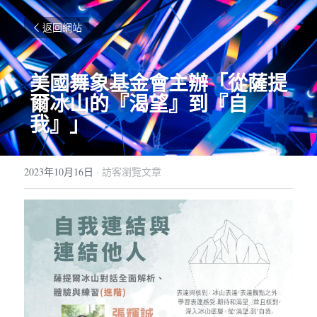
返回網站
美國舞象基金會主辦「從薩提
爾冰山的『渴望』到『自
我』」
2023年10月16日
·
訪客瀏覽文章