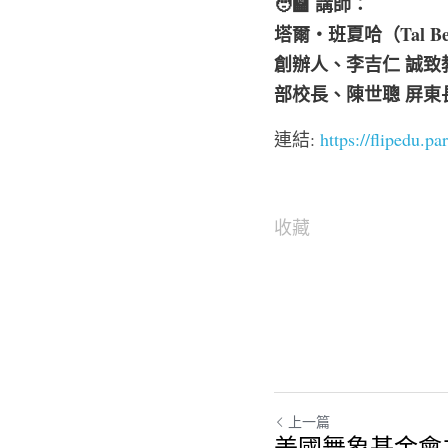
🧑‍🏫 講師：
塔爾・班夏哈（Tal B
創辦人、李吉仁 誠致教育基
部校長、陳世聰 屏東
連結: 
https://flipedu.p
登入/註冊 下載資源
收藏
上一篇