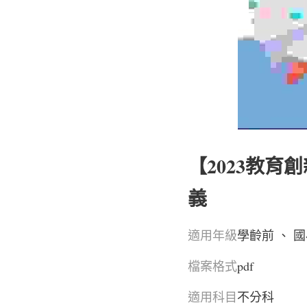
【2023教育
義
適用年級
學齡前 、 國
檔案格式
pdf 
適用科目
不分科