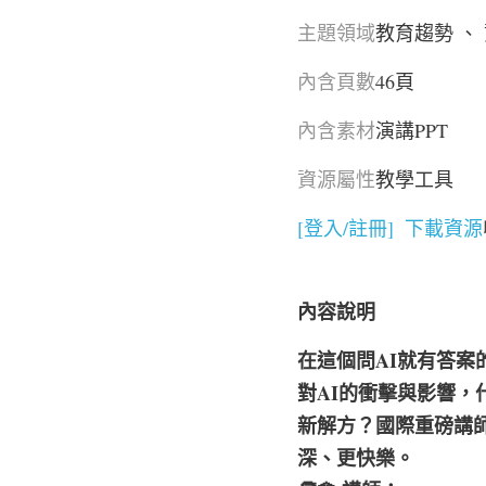
主題領域
教育趨勢
 、 
內含頁數
46頁 
內含素材
演講PPT 
資源屬性
教學工具
[
登入/註冊]  下載資源
內容說明
在這個問AI就有答
對AI的衝擊與影響，
新解方？國際重磅講
深、更快樂。