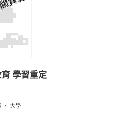
教育 學習重定
 、 大學 