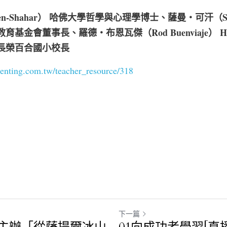
en-Shahar） 哈佛大學哲學與心理學博士、薩曼・可汗（Sa
金會董事長、羅德・布恩瓦傑（Rod Buenviaje） HTH 
長榮百合國小校長  
arenting.com.tw/teacher_resource/318
下一篇