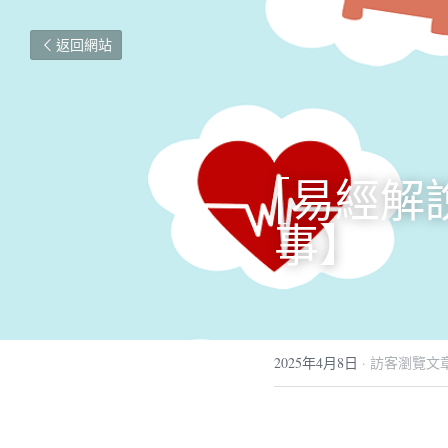
返回網站
[易經解
事】
2025年4月8日
·
訪客瀏覽文