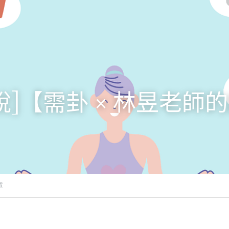
說]【需卦 × 林昱老師
章