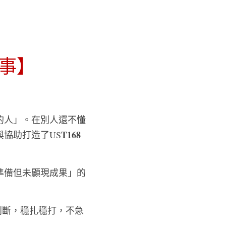
故事】
的人」。在別人還不懂
T168
協助打造了US
準備但未顯現成果」的
判斷，穩扎穩打，不急