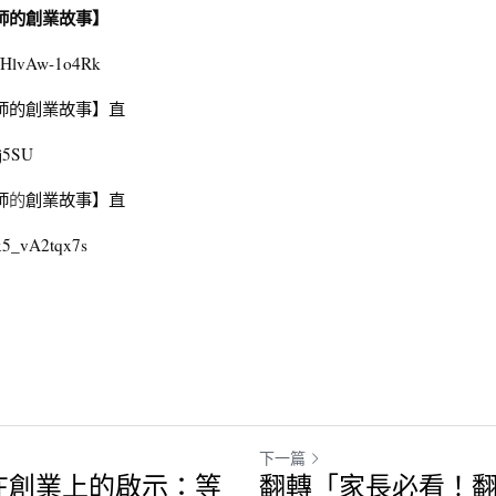
師的創業故事】
s/HlvAw-1o4Rk
師的創業故事】直
j5SU
師
的
創業故事】直
/x5_vA2tqx7s
下一篇
卦在創業上的啟示：等
翻轉「家長必看！