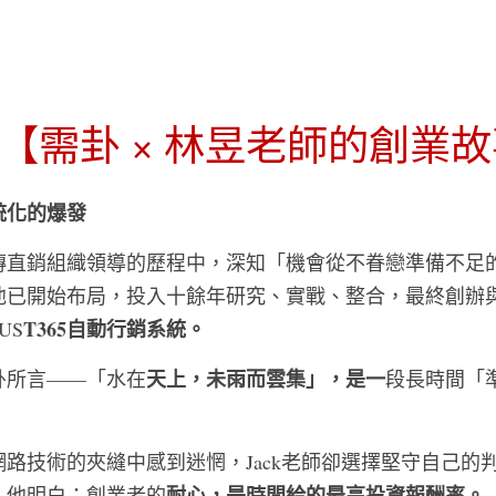
]【需卦 × 林昱老師的創業
統化的爆發
年傳直銷組織領導的歷程中，深知「機會從不眷戀準備不足
他已開始布局，投入十餘年研究、實戰、整合，最終創辦與
T365自動行銷系統。
 US
天上，未雨而雲集」，是一
卦所言——「水在
段長時間「
路技術的夾縫中感到迷惘，Jack老師卻選擇堅守自己的
耐心，是時間給的最高投資報酬率。
。他明白：創業者的