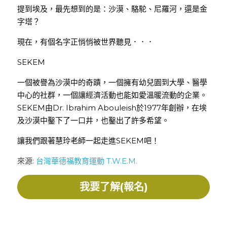
提到埃及，最先想到的是：沙漠、駱駝、尼羅河，還是金
字塔？
現在，有個名字正悄悄被世界聽見．．．
SEKEM
一個被譽為沙漠中的奇蹟，一個擁有幼兒園到大學、醫學
中心的社群，一個讓經濟活動也能如愛溫暖流動的企業。
SEKEM由Dr. Ibrahim Abouleish於1977年創辦，在埃
及沙漠中鑿下了一口井，也鑿出了許多希望。
讓我們跟著慧玲老師一起走進SEKEM吧！
來源: 
台灣華德福教育運動 T.W.E.M.
我要了解(報名)