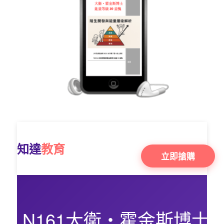
知達
教育
立即搶購
N161大衛・霍金斯博士