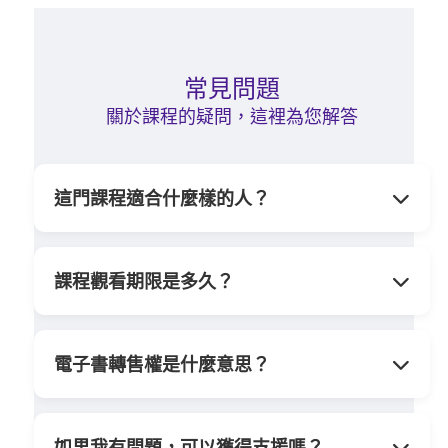
常見問題
關於課程的疑問，這裡為您解答
這門課程適合什麼樣的人？
適合所有對個人成長、陌生開發與能量心理
學感興趣的人。特別是那些經常感到自我懷
課程觀看期限是多久？
疑、羞愧或社交焦慮，以及需要進行陌生開
一旦購買，您將獲得永久觀看權限，可以按
發的業務人員、創業者和自由工作者。
照自己的節奏學習，並隨時複習。
電子書轉售權是什麼意思？
您不僅可以自己學習電子書內容，還可以將
其轉售給他人。這意味著您可以通過銷售電
如果我有問題，可以獲得支援嗎？