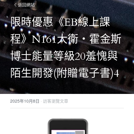
返回網站
限時優惠《EB線上課
程》N161大衛・霍金斯
博士能量等級20羞愧與
陌生開發(附贈電子書)4
2025年10月8日
·
訪客瀏覽文章