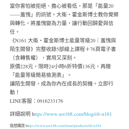
當你害怕被拒絕、擔心被看低，那是「能量20
——羞愧」的訊號。大衛・霍金斯博士教你覺察
與轉化，將羞愧變為力量，讓行動回歸愛與信
任。
《N161 大衛・霍金斯博士能量等級20｜羞愧與
陌生開發》完整收錄5部線上課程＋76頁電子書
（含轉售權），實用又深刻。
原價228元，限時24小時6折特價136元，再贈
「能量等級簡易檢測表」。
讓陌生開發，成為你內在成長的契機。立即行
動！
LINE客服：0916233176
詳細說明 h
ttps://www.ust168.com/blog/eb-n161
我想購買 ht
tps://www.ust168.com/store/products/eb-n161