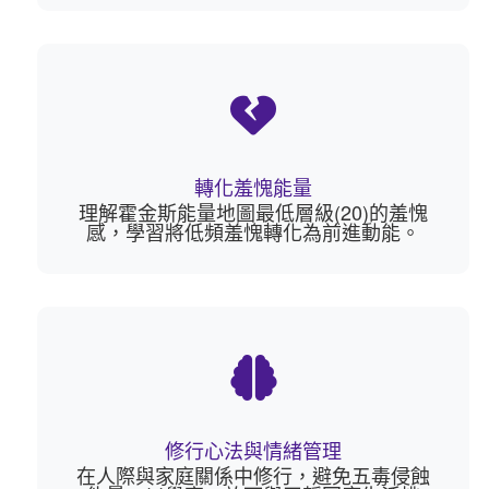
轉化羞愧能量
理解霍金斯能量地圖最低層級(20)的羞愧
感，學習將低頻羞愧轉化為前進動能。
修行心法與情緒管理
在人際與家庭關係中修行，避免五毒侵蝕