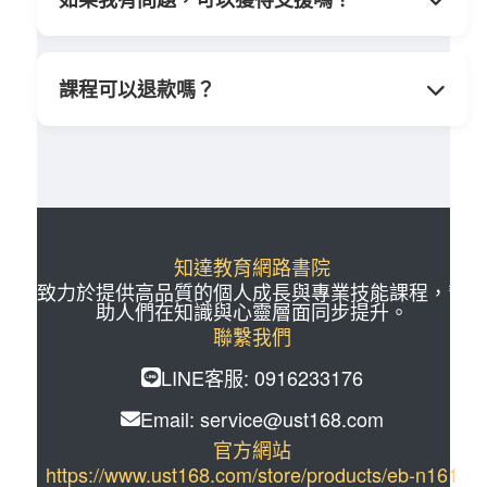
子書來獲得額外收入。
是的，我們有專屬學員社群和每月線上答疑
環節，您可以與講師和其他學員交流，解決
課程可以退款嗎？
學習過程中的疑問。
本課程為線上課程，開通帳號後即無法退
款，請在購買前確認課程內容符合您的需
求。
知達教育網路書院
致力於提供高品質的個人成長與專業技能課程，幫
助人們在知識與心靈層面同步提升。
聯繫我們
LINE客服: 0916233176
Email: service@ust168.com
官方網站
https://www.ust168.com/store/products/eb-n161