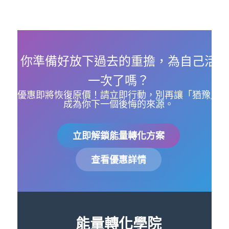
報。
由於本課程為線上課程與電子書，一旦開通
帳號與下載後，內容即歸購買者所有，因此
恕不提供退款服務。建議您在購買前詳細了
解課程大綱與內容，確認符合您的需求後再
你準備好放下過去的重擔，為自己活
進行購買。
一次了嗎？
優惠即將恢復原價！請立即行動，別再讓「猶豫」
成為你下一個後悔的來源。
立即解鎖能量轉化方案
查看優惠詳情
能量轉化學院