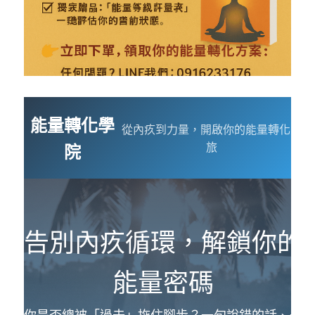
能量轉化學
從內疚到力量，開啟你的能量轉化之
旅
院
告別內疚循環，解鎖你的
能量密碼
你是否總被「過去」拖住腳步？一句說錯的話、一