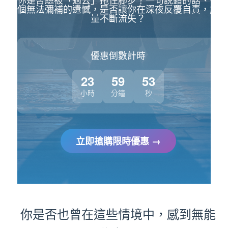
個無法彌補的遺憾，是否讓你在深夜反覆自責，能
量不斷流失？
優惠倒數計時
23
59
52
小時
分鐘
秒
立即搶購限時優惠 →
你是否也曾在這些情境中，感到無能