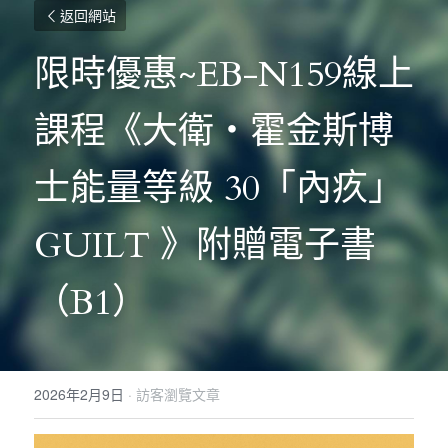
返回網站
限時優惠~EB-N159線上
課程《大衛・霍金斯博
士能量等級 30「內疚」
GUILT 》附贈電子書
（B1）
2026年2月9日
·
訪客瀏覽文章