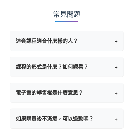
常見問題
這套課程適合什麼樣的人？
+
適合所有曾因過去錯誤而感到自責、內疚，
希望從這種情緒中解脫出來的人。無論是在
課程的形式是什麼？如何觀看？
+
家庭、職場還是人際關係中感到內疚，這套
課程都能提供具體的轉化方法。
課程包含3部線上教學影片和71頁電子書。購
買後您將獲得專屬觀看連結，可以隨時隨地
電子書的轉售權是什麼意思？
+
在手機、平板或電腦上觀看，沒有觀看次數
限制。
轉售權意味著您可以將這本電子書轉售給他
人，並保留全部銷售收入。這是我們送給學
如果購買後不滿意，可以退款嗎？
+
員的額外價值，讓您的學習投資可以有回