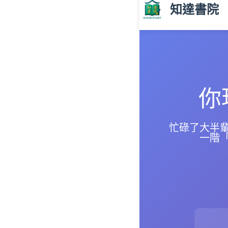
知達書院
你
忙碌了大半
一階