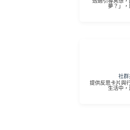
透過引導冥想，
夢？」，
社群
提供反思卡片與
生活中，