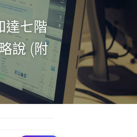
《知達七階
略說 (附