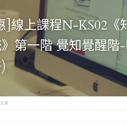
惠]線上課程N-KS02
》第一階 覺知覺醒階-
)
覽文章