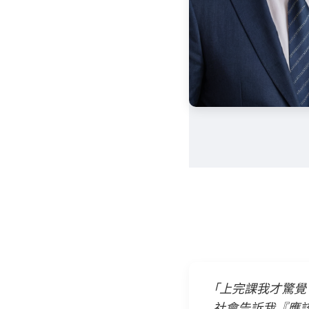
「上完課我才驚覺
社會告訴我『應