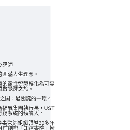
心講師
的圓滿人生理念。
奧的靈性智慧轉化為可實
開啟覺醒之旅。
之間，最關鍵的一環。
福氣集團執行長，UST
行銷系統的領航人。
事營銷組織領導30多年
目前創辦「知達書院」擁