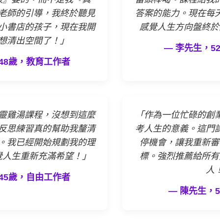
老師的引導，我終於聽見
答案的能力。現在每
小書店的孩子，現在我開
感覺人生方向盤終於
想清出空間了！」
— 李先生，5
48歲，教育工作者
靈雞湯課程，沒想到這麼
「作為一位忙碌的創
反思練習真的幫助我釐清
考人生的意義。這門
。我已經開始規劃我的理
停機會，讓我重新審
覺人生重新充滿希望！」
標。強烈推薦給所有
人
45歲，自由工作者
— 陳先生，