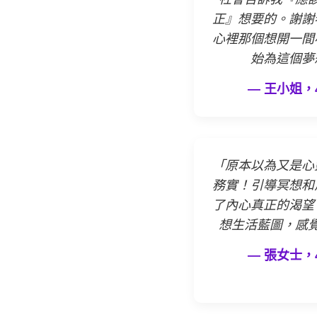
正』想要的。謝謝
心裡那個想開一間
始為這個夢
— 王小姐，
「原本以為又是心
務實！引導冥想和
了內心真正的渴望
想生活藍圖，感
— 張女士，