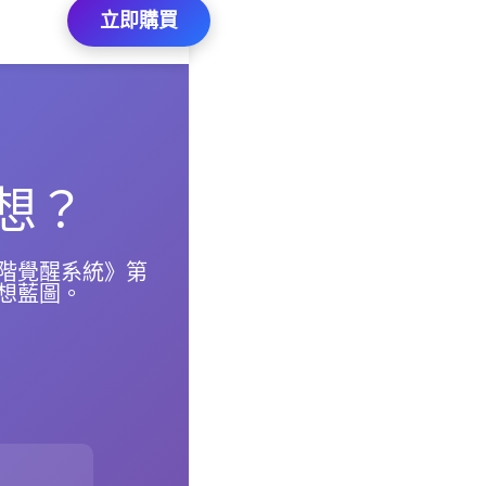
立即購買
想？
階覺醒系統》第
想藍圖。