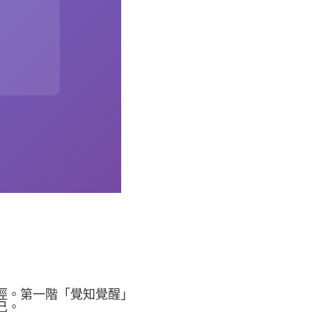
徑。第一階「覺知覺醒」
己。