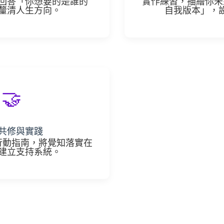
回答「你想要的是誰的
實作練習，描繪你未
釐清人生方向。
自我版本」，
🤝
共修與實踐
行動指南，將覺知落實在
建立支持系統。