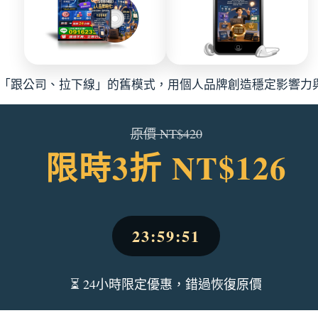
告別「跟公司、拉下線」的舊模式，用個人品牌創造穩定影響力
原價 NT$420
限時3折 NT$126
23:59:50
⏳ 24小時限定優惠，錯過恢復原價