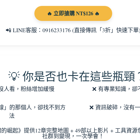
🔥 立即搶購 NT$126 🔥
📲 LINE客服：0916233176 (直接傳訊「3折」快速下單
💡 你是否也卡在這些瓶頸
文沒人看，粉絲增加緩慢
❌ 有專業知識，卻
下線」的那個人，卻找不到方
❌ 資訊破碎，沒有
法
體的崛起》提供12章完整地圖 + 49部以上影片 + 工具
社群到變現，一次學會！