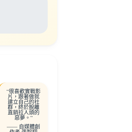
“很喜歡實戰影
片，跟著做就
建立自己的社
群，終於脫離
直銷拉人頭的
惡夢。”
—— 自媒體創
作者 張智翔