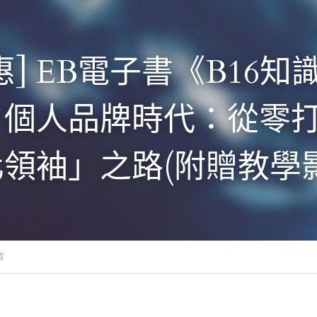
惠] EB電子書《B16知
》個人品牌時代：從零
領袖」之路(附贈教學
章