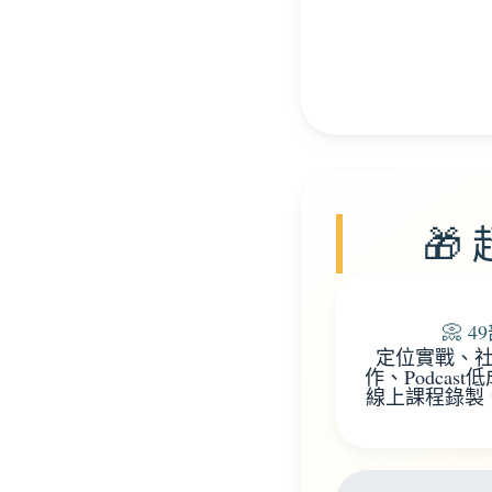
🎁
📀 
定位實戰、
作、Podca
線上課程錄製