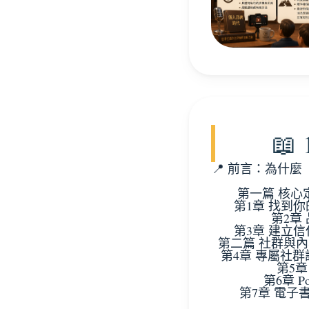

📍 前言：為什
第一篇 核心
第1章 找到
第2章
第3章 建立
第二篇 社群與
第4章 專屬社群設計（
第5
第6章 P
第7章 電子