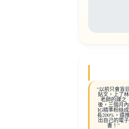
“以前只會盲
貼文，上了林
老師的課之
後，三個月內
IG精準粉絲成
長200%，還
出自己的電子
書！”