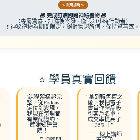
✨ 限時加碼 ✨
🎁 完成訂購即贈神秘禮物 🎁
（專屬驚喜 · 訂購後寄發 · 僅限24小時行動者）
❗ 神秘禮物為期間限定，絕對物超所值，保持驚喜感。
⭐ 學員真實回饋
目
“課程架構超完
“拿到轉售權之
整，從Podcast
後，我把電子
定位到變現，
書當作贈品吸
我現在每週都
引客戶名單，
有業配邀約，
成交率提高了
推
感謝知達書
35%！”
院！”
—— 線上講師
—— 品牌顧問
王若涵