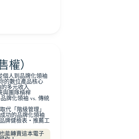
轉售權）
從個人到品牌化領袖
造你的數位產品核心
袖的多元收入
系統與團隊槓桿
牌化領袖 vs. 傳統
」取代「階級管理」
位成功的品牌化領袖
・品牌健檢表・推薦工
後也能轉賣這本電子