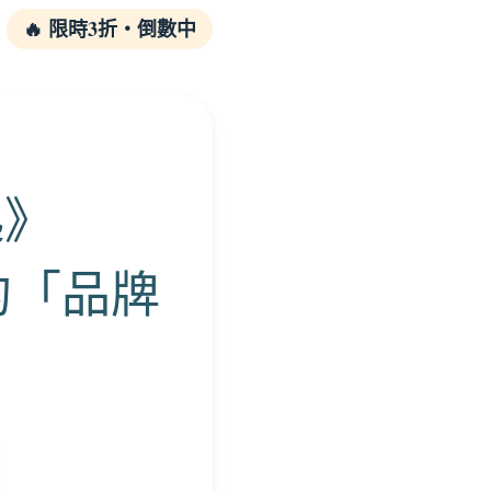
🔥 限時3折・倒數中
起》
的「品牌