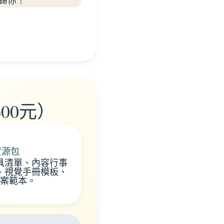
歸你！
00元）
具資源包
具清單、內容行事
cel)、視覺手冊模板、
案範本。