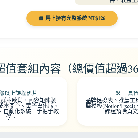
書，收益全
📘 馬上擁有完整系統 NT$126
 超值套組內容（總價值超過36
49部以上課程影片
🛠️ 工
社群冷啟動、內容矩陣製
品牌健檢表、推薦工
st低成本開台、電子書出版、
曆模板(Notion/Ex
、自動化系統…手把手教
課程預購頁文
學。