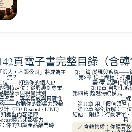
 142頁電子書完整目錄（含
麼「跟人，不跟公司」將成為主
第三篇 變現與系統——
流？
第8章 線上課程：打
定位——打造你的個人IP
第9章 品牌化領
你的獨特定位：從興趣到專業
第10章 自動化
 品牌故事與視覺識別
第四篇 超越傳統模式——品
信任資產：專業權威與真實性
上線
內容——啟動你的影響力飛輪
第11章 用「價值領導
FB/ Discord / LINE）
第12章 案例拆解：三
章 知識型內容矩陣
結語 + 附錄：行動清單
odcast與音頻影響力
具
書：你的知識產品敲門磚
✅ 含轉售權：你購買