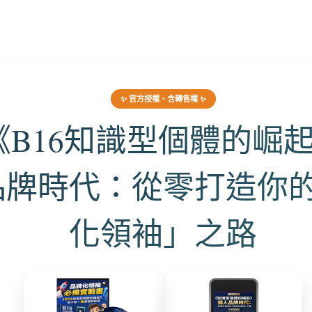
✨ 官方授權・含轉售權 ✨
《B16知識型個體的崛
品牌時代：從零打造你
化領袖」之路