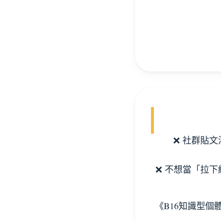
❌ 社群貼
❌ 不想當「拉
《B16知識型個