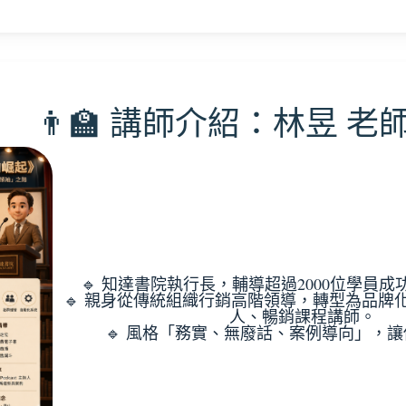
👨‍🏫 講師介紹：林昱 老
🔹 知達書院執行長，輔導超過2000位學員
🔹 親身從傳統組織行銷高階領導，轉型為品牌化領袖
人、暢銷課程講師。
🔹 風格「務實、無廢話、案例導向」，