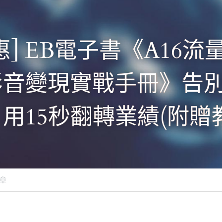
惠] EB電子書《A16流
影音變現實戰手冊》告
用15秒翻轉業績(附贈
章