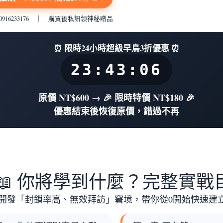
：0916233176 ｜ 購買後私訊領神秘贈品
⏰ 限時24小時超級早鳥3折優惠 ⏰
23:43:05
原價 NT$600 → 🎉 限時特價 NT$180 🎉
優惠結束後恢復原價，錯過不再
📖 你將學到什麼？完整實戰
開發「封鎖率高、無效拜訪」窘境，帶你從0開始快速建