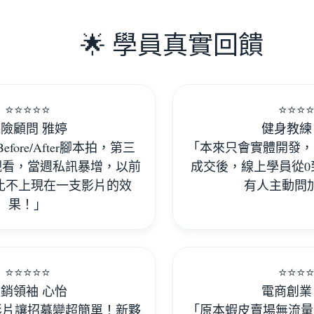
🌟 學員真實回饋
⭐️⭐️⭐️⭐️⭐️
⭐️⭐️⭐️⭐
險顧問 雅婷
健身教練
fore/After腳本拍，第三
「本來只會實體開發，
觀看，當週私訊暴增，以前
成交後，線上學員從0
話比不上現在一支影片的效
有人主動問
果！」
⭐️⭐️⭐️⭐️⭐️
⭐️⭐️⭐️⭐
銷領袖 心怡
電商創業
影片讓招募變超簡單！新夥
「原本蝦皮賣場無流量