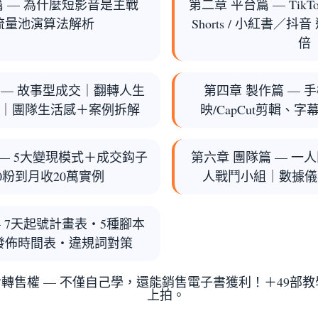
篇
— 為什麼短影音是主戰
第二章 平台篇
— TikTok
流量池演算法解析
Shorts / 小紅書／
倍
— 故事型成交｜翻轉人生
第四章 製作篇
— 
After｜團隊生活感＋案例拆解
映/CapCut剪輯、
— 5大變現模式＋成交鈎子
第六章 團隊篇
— 一
0粉到月收20萬實例
人戰鬥小組｜數據儀
 7天起號計畫表・5種腳本
發佈時間表・違規詞對策
含
轉售權
— 不僅自己學，還能銷售電子書獲利！＋49部
上拍。