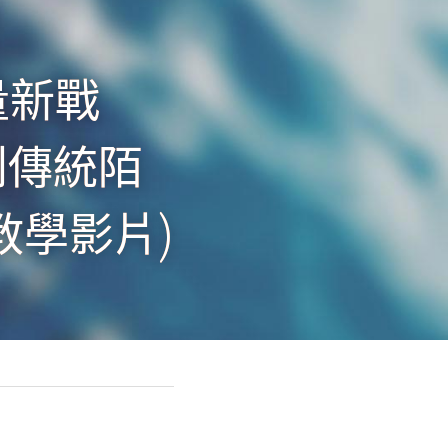
量新戰
別傳統陌
教學影片)