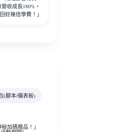
營收成長180%，
回好幾倍學費！」
包(腳本/儀表板)
寄送神秘加碼贈品！」