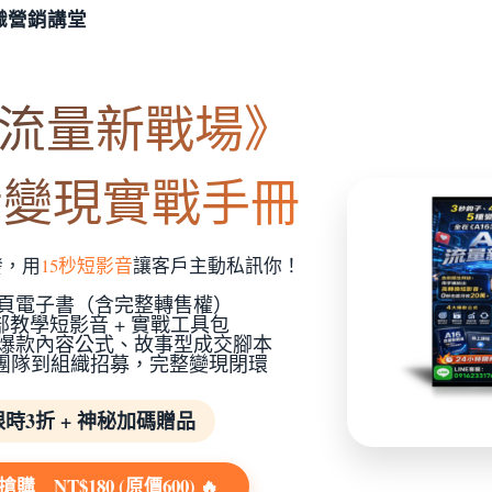
織營銷講堂
6流量新戰場》
音變現實戰手冊
發，用
15秒短影音
讓客戶主動私訊你！
00頁電子書（含
完整轉售權
）
9部教學短影音 + 實戰工具包
大爆款內容公式、故事型成交腳本
人團隊到組織招募，完整變現閉環
 限時3折 + 神秘加碼贈品
搶購 NT$180 (原價600) 🔥