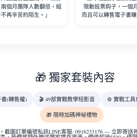
，兩個月團隊人數翻倍，組
限動投票鈎子，一個月
於不再辛苦約陌生。」
而且可以轉售電子書賺
🎁 獨家套裝內容
電子書(轉售權)
🎬 49部實戰教學短影音
⚙️ 實戰工具
🎁 限時加碼神祕禮物
截圖訂單編號私訊LINE客服: 0916233176 — 立即