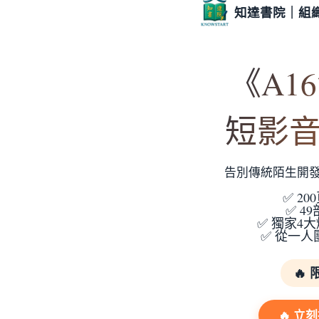
知達書院｜組
《A1
短影
告別傳統陌生開
✅ 2
✅ 4
✅ 獨家4
✅ 從一
🔥
🔥 立刻