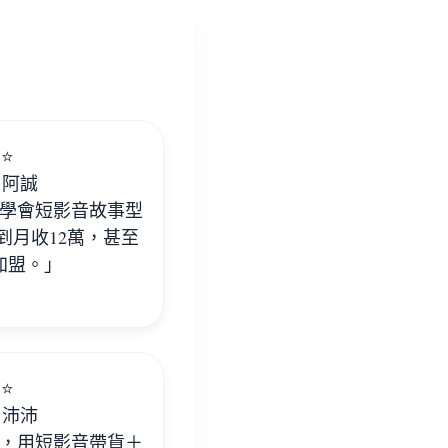
️⭐️
 阿誠
學會短影音故事型
到月收12萬，甚至
加盟。」
️⭐️
 沛沛
，用短影音帶貨＋