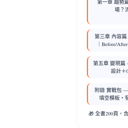
第一章 趨勢
場？
第三章 內容篇
｜Before/
第五章 變現篇
設計＋
附錄 實戰包
—
填空模板・
🎁 全書200頁，