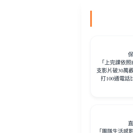
保
「上完課依照Be
支影片破30萬
打100通電
直
「團隊生活感