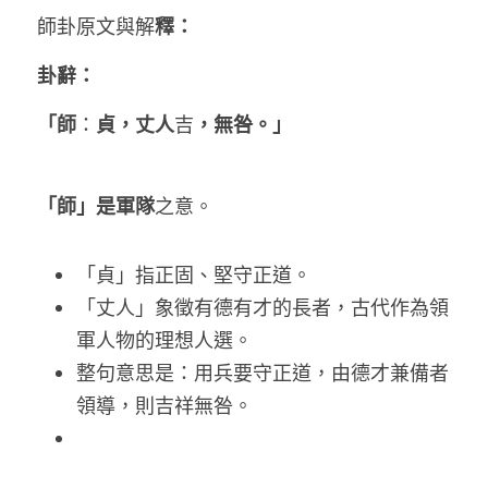
釋：
師卦原文與解
卦辭：
「師
貞，丈人
，無咎。」
：
吉
「師」是軍隊
之意。 
「貞」指正固、堅守正道。 
「丈人」象徵有德有才的長者，古代作為領
軍人物的理想人選。 
整句意思是：用兵要守正道，由德才兼備者
領導，則吉祥無咎。