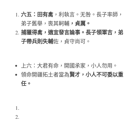
六五：田有禽
，利執言。无咎。長子率師，
，貞厲。   
弟子舊舉，喪其軻輔
捕獵得禽，適宜發言論事。長子領軍吉，弟
子帶兵則失輔
佐，貞守尚可。  
上六：大君有命，開國承家，小人勿用。   
賢才，小人不可委以重
領命開疆拓土者當為
任。 