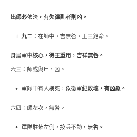
出師必
，有失律亂者則凶。  
依法
九
二：在師中，吉無咎，王三錫命。   
中核心，得王重用，吉祥無咎。  
身居軍
六三：師或舆尸，凶。   
紀敗壞，有凶象。  
軍隊中有人橫死，象徵軍
六四：師左次，無咎。   
咎。  
軍隊駐紮左側，按兵不動，無