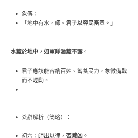
象傳：
以容民畜
。」
「地中有水，師。君子
眾
水藏於地中，如軍隊潛藏不露
。 
君子應該能容納百姓、蓄養民力，象徵備戰
而不輕動。
爻辭解析（簡略）：
否臧凶。   
初六：師出以律，