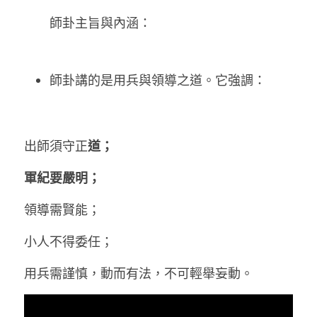
師卦主旨與內涵：
師卦講的是用兵與領導之道。它強調：
道； 
出師須守正
軍紀要嚴明；
領導需賢能； 
小人不得委任； 
用兵需謹慎，動而有法，不可輕舉妄動。