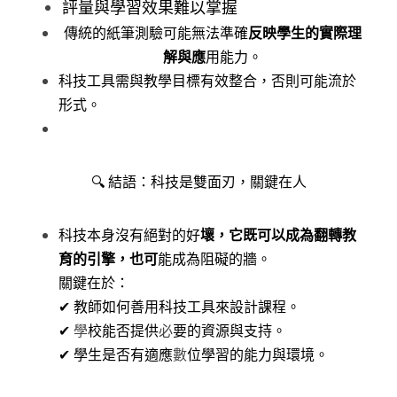
評量與學習效果難以掌握
反映學生的實際理
傳統的紙筆測驗可能無法準確
解與應
用能力。
科技工具需與教學目標有效整合，否則可能流於
形式。
🔍 結語：科技是雙面刃，關鍵在人
壞，它既可以成為翻轉教
科技本身沒有絕對的好
育的引擎，也可
能成為阻礙的牆。
關鍵在於：
✔ 教師如何善用科技工具來設計課程。
✔ 
學
校能否提供
必
要的資源與支持。
✔ 學生是否有適應
數
位學習的能力與環境。