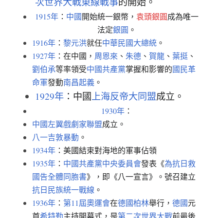
次世界大戰
東線戰事
的開始。
1915年
：
中國
開始統一銀幣，
袁頭銀圓
成為唯一
法定
銀圓
。
1916年
：
黎元洪
就任
中華民國大總統
。
1927年
：在中國，
周恩來
、
朱德
、
賀龍
、
葉挺
、
劉伯承
等率領受
中國共產黨
掌握和影響的
國民革
命軍
發動
南昌起義
。
1929年
：中國
上海反帝大同盟
成立。
1930年
：
中國左翼戲劇家聯盟
成立。
八一吉敦暴動
。
1934年
：美國結束對海地的軍事佔領
1935年
：
中國共產黨中央委員會
發表《
為抗日救
國告全體同胞書
》，即《八一宣言》。號召建立
抗日民族統一戰線
。
1936年
：
第11屆奧運會
在
德國
柏林
舉行，
德國
元
首
希特勒
主持開幕式，是
第二次世界大戰
前最後