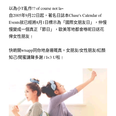
以為小T亂作!? of course not la~
自2005年9月22日起，著名日誌本Chase's Calendar of 
Events就已經將8月1日標示為「國際女朋友日」，仲慢
慢變成一個真正「節日」，歐美等地都會喺呢日送花
俾女性朋友﹗
快啲開wtsapp同你地身邊嘅真。女朋友/女性朋友/紅顏
知己/閏蜜講聲多謝 / I<3 U啦﹗