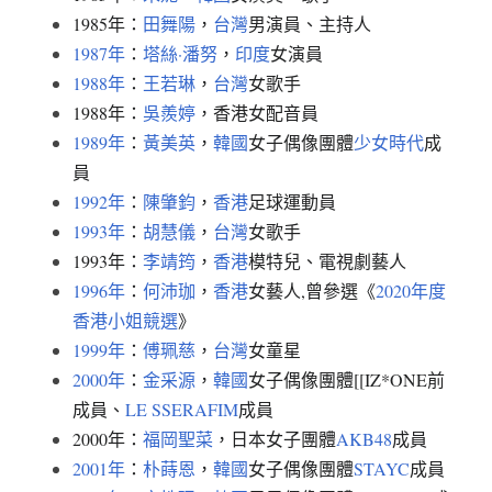
1985年：
田舞陽
，
台灣
男演員、主持人
1987年
：
塔絲·潘努
，
印度
女演員
1988年
：
王若琳
，
台灣
女歌手
1988年：
吳羨婷
，香港女配音員
1989年
：
黃美英
，
韓國
女子偶像團體
少女時代
成
員
1992年
：
陳肇鈞
，
香港
足球運動員
1993年
：
胡慧儀
，
台灣
女歌手
1993年：
李靖筠
，
香港
模特兒、電視劇藝人
1996年
：
何沛珈
，
香港
女藝人,曾參選《
2020年度
香港小姐競選
》
1999年
：
傅珮慈
，
台灣
女童星
2000年
：
金采源
，
韓國
女子偶像團體[[IZ*ONE前
成員、
LE SSERAFIM
成員
2000年：
福岡聖菜
，日本女子團體
AKB48
成員
2001年
：
朴蒔恩
，
韓國
女子偶像團體
STAYC
成員