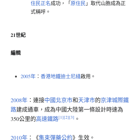
住民正名
成功，「
原住民
」取代山胞成為正
式稱呼。
21世紀
編輯
2005年
：
香港地鐵
迪士尼綫
啟用。
2008年
：連接
中國
北京市
和
天津市
的
京津城際鐵
路
建成通車，成為中國大陸第一條設計時速為
[1]
[2]
[3]
350公里的
高速鐵路
。
2010年
：《
集束彈藥公約
》生效。