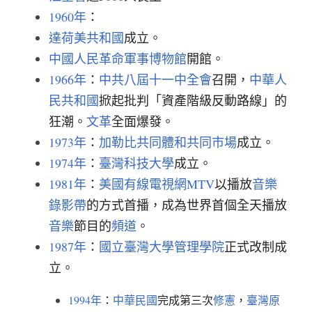
1960年
：
達荷美共和國
成立。
中國人民革命軍事博物館
開館。
1966年
：
中共八屆十一中全會
召開，
中華人
民共和國
掀起批判「資產階級反動路線」的
狂潮。
文革
全面爆發。
1973年
：
加勒比共同體和共同市場
成立。
1974年
：
臺灣科技大學
成立。
1981年
：
美國
有線電視網
MTV
以播放
音樂
錄影帶
的方式首播，成為世界首個全天播放
音樂
節目的
頻道
。
1987年
：
國立臺灣大學管理學院
正式改制成
立。
1994年
：
中華民國
完成第三次
修憲
，
臺灣原