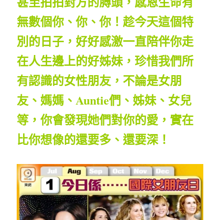
甚至拍拍對方的膊頭，感恩生命有
無數個你、你、你！趁今天這個特
別的日子，好好感激一直陪伴你走
在人生邊上的好姊妹，珍惜我們所
有認識的女性朋友，不論是女朋
友、媽媽、Auntie們、姊妹、女兒
等，你會發現她們對你的愛，實在
比你想像的還要多、還要深！