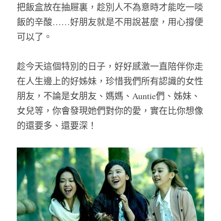
把飯盒放在抽屜裏，趁別人不為意時才能吃一啖
飯的辛酸……好朋友就是不用說甚麼，用心撐便
可以了。
趁今天這個特別的日子，好好感激一直陪伴你走
在人生邊上的好姊妹，珍惜我們所有認識的女性
朋友，不論是女朋友、媽媽、Auntie們、姊妹、
女兒等，你會發現她們對你的愛，實在比你想像
的還要多、還要深！