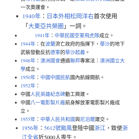
一次奧運會。
1940年
：
日本外相
松岡洋右
首次使用
「
大東亞共榮圈
」一詞。
1941年
：
中華民國空軍
飛虎隊
成立。
1944年
：在
波蘭
流亡政府的指揮下，
華沙
的地下
武裝發動反抗
德軍
的
華沙起義
。
1946年
：
澳洲國會
通過
聯邦
專案法：
澳洲國立大
學
成立。
1950年
：
中國
中國民航
國內航線開航。
1952年
：
中國
人民英雄紀念碑
動工興建。
中國
八一電影製片廠
前身解放軍電影製片廠成
立。
1955年
：
中華人民共和國
與
尼泊爾
建交。
1956年
：
5612號颱風
登陸中國
浙江
，致使
浙
江全省
近5000人喪生。