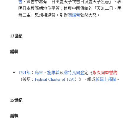
書
，國書中寫有「日出處天子致書日沒處天子無恙」，表
明日本與隋朝地位平等；這與中國傳統的「天無二日，民
無二主」思想相違背，引得
隋煬帝
勃然大怒。
13世紀
編輯
1291年
：
烏里
、
施維茨
及
翁特瓦爾登
定《
永久同盟誓約
（英語：
Federal Charter of 1291
）》，組成
舊瑞士邦聯
。
15世紀
編輯