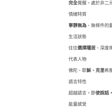
完全
覺醒，處於非二元
情緒特質      
寧靜無為
、無條件的愛
生活狀態      
選擇隱居
往往
、深度禪
代表人物      
穌、克里
佛陀、耶
希那
語言特性      
使說話
超越語言。即
能量感受      