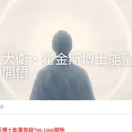
》大衛・霍金斯博士能
00開悟
章
士能量等級700-1000開悟