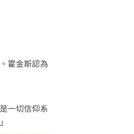
。霍金斯認為
是一切信仰系
」