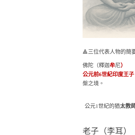
🔺三位代表人物的簡
牟
）
佛陀（釋迦
尼
公元前6世紀印度王子
槃之境。
太教
公元1世紀的猶
老子（李耳）