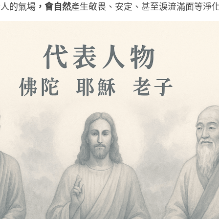
，會自然
些人的氣場
產生敬畏、安定、甚至淚流滿面等淨化反