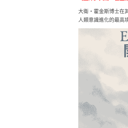
大衛・霍金斯博士在其《力量
人類意識進化的最高境界，