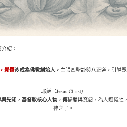
要介紹：
，覺悟
成為佛教創始人，
後
主張四聖諦與八正道，引導眾
耶穌（Jesus Christ）
師與先知，基督教核心人物，傳
揚愛與寬恕，為人類犧牲
神之子。