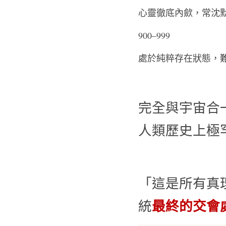
心靈徹底內歛，常沈默或
900–999      
處於純粹存在狀態，難以
完全與宇宙合
人類歷史上極罕
「這是所有真
最終的交會
統