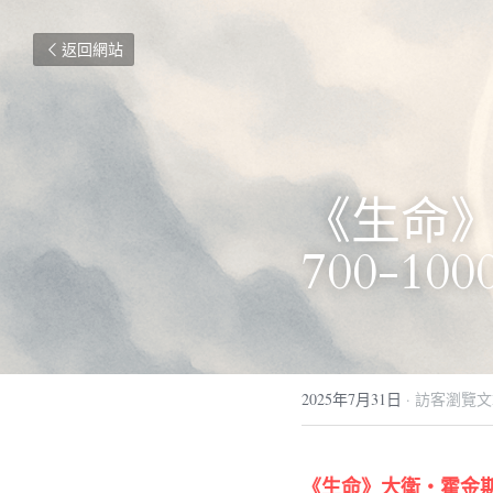
返回網站
《生命
700-10
2025年7月31日
·
訪客瀏覽文
《生命》大衛・霍金斯博