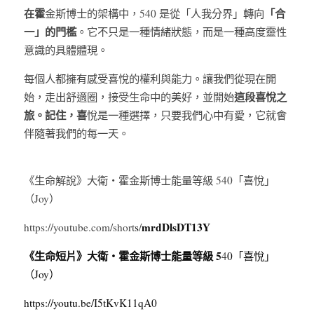
在霍
「合
金斯博士的架構中，540 是從「人我分界」轉向
一」的門檻
。它不只是一種情緒狀態，而是一種高度靈性
意識的具體體現。
每個人都擁有感受喜悅的權利與能力。讓我們從現在開
這段喜悅之
始，走出舒適圈，接受生命中的美好，並開始
旅。記住，喜
悅是一種選擇，只要我們心中有愛，它就會
伴隨著我們的每一天。
《生命解說》大衛・霍金斯博士能量等級 540「喜悅」
（Joy）
mrdDlsDT13Y
https://youtube.com/short
s
/
《生命短片》大衛・霍金斯博士能量等級 5
4
0「喜悅」
（Joy）
https://youtu.be/I5tKvK11qA
0