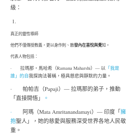
級：
 1. 
真正的靈性導師
發內在喜悅與覺
他們不僅傳授教義，更以身作則、散
知。
代表人物包括：
·       拉瑪那・馬哈希（Ramana Maharshi）— 以
「我是
誰」的自
我探詢法著稱，極具慈悲與靜默的力量。
·       帕帕吉（Papaji）— 拉瑪那的弟子，推動
「直接開悟」
。
·
       阿瑪（Mata Amritanandamayi）— 印度「
擁
抱
聖人」，她的慈愛與服務深受世界各地人民敬
重。