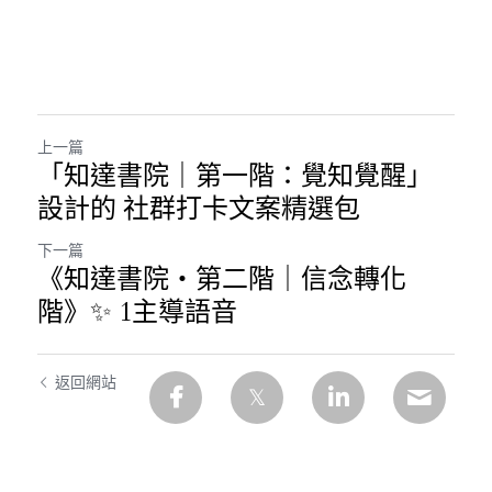
上一篇
「知達書院｜第一階：覺知覺醒」
設計的 社群打卡文案精選包
下一篇
《知達書院・第二階｜信念轉化
階》✨ 1主導語音
返回網站