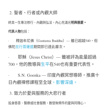
 2. 聖者、行者或內觀大師
明與慈愛。
終其一生專注修行、內觀與弘法，內心充滿光
代表人物
包括：
·       釋迦牟尼佛（Gautama Buddha）— 雖已超越540，但
佛陀
在行菩薩道
期間即已達此層次。
·       耶穌（Jesus Christ）— 雖被評為能量超過
700，他的教導與
生平
在540也有重要代表性。
·       S.N. Goenka — 印度內觀冥想導師，推廣十
日內觀禪修課程至全球
，影響深遠。
 3. 致力於愛與服務的大悲行者
投身慈善、醫療或社會服務，散發無條件的愛與同理心。