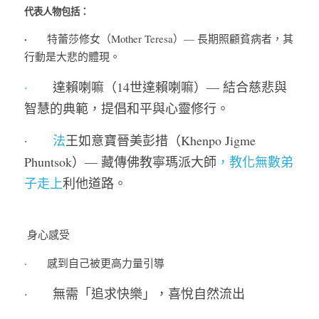
代表人物包括：
·  
     特蕾莎修女（Mother Teresa）— 長期照顧貧病者，其
行動是大悲的體現。
·    
   達賴喇嘛（14世達賴喇嘛）— 結合慈悲與
智慧的典範，提倡和平與心靈修行。
·    
   法
王如意寶晉美彭措（Khenpo Jigme 
Phuntsok）— 藏傳佛教寧瑪派大師
，教化無數弟
子走上
利他道路。
 身心感受
·       感到自己被更高力量引導
·       無需「追求快樂」，喜悅自然流出