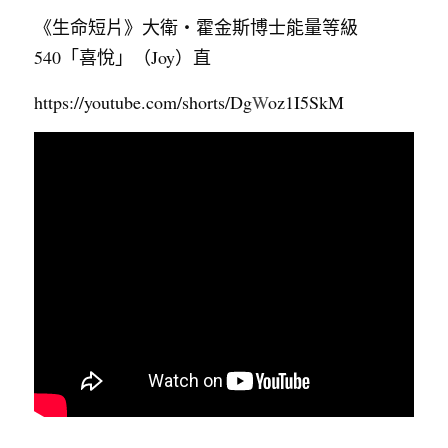
《生命短片》大衛・霍金斯博士能量等級 
540「喜悅」（Joy）直
https://youtube.com/shorts/D
g
W
oz1I5SkM