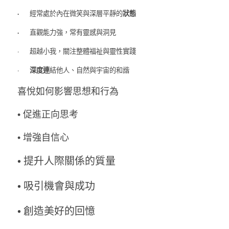
·       
狀態
經常處於內在微笑與深層平靜的
·     
  直觀能力強，常有靈感與洞見
·       超越小我，關注整體福祉與靈性實踐
      深度連
· 
結他人、自然與宇宙的和諧
喜悅如何影響思想和行為
• 促進正向思考
• 增強自信心
• 提升人際關係的質量
• 吸引機會與成功
• 創造美好的回憶