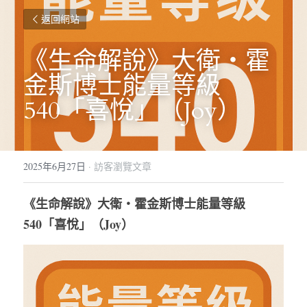
返回網站
《生命解說》大衛・霍
金斯博士能量等級 
540「喜悅」（Joy）
2025年6月27日
·
訪客瀏覽文章
《生命解說》大衛・霍金斯博士能量等級 
540「喜悅」（Joy）