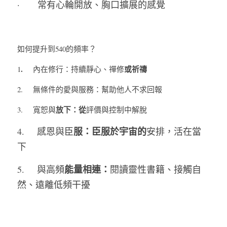
·       常有心輪開放、胸口擴展的感覺
如何提升到540的頻率？
.     
或祈禱
1
內在修行：持續靜心、禪修
2.     無條件的愛與服務：幫助他人不求回報
放下：從
3.     寬恕與
評價與控制中解脫
服：臣服於宇宙的
4.     感恩與臣
安排，活在當
下
能量相連：
5.     與高頻
閱讀靈性書籍、接觸自
然、遠離低頻干擾