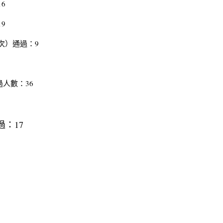
6
9
次）通過：9
人數：36
過：17