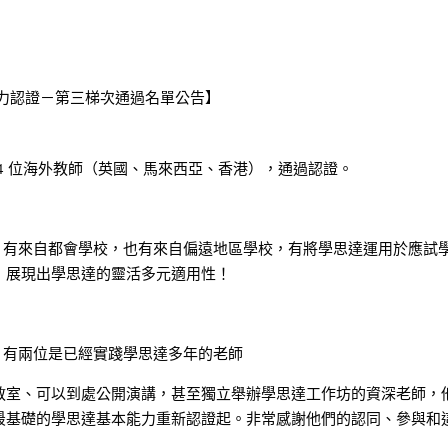
能力認證－第三梯次通過名單公告】
 ，4 位海外教師（英國、馬來西亞、香港），通過認證。
師，有來自都會學校，也有來自偏遠地區學校，有將學思達運用於應試
，展現出學思達的靈活多元適用性！
，有兩位是已經實踐學思達多年的老師
教室、可以到處公開演講，甚至獨立舉辦學思達工作坊的資深老師，
最基礎的學思達基本能力重新認證起。非常感謝他們的認同、參與和