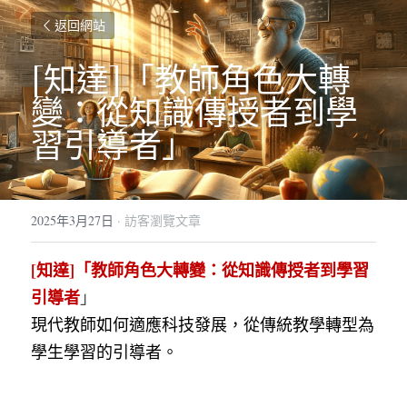
返回網站
[知達]「教師角色大轉
變：從知識傳授者到學
習引導者」
2025年3月27日
·
訪客瀏覽文章
[知達]「教師角色大轉變：從知識傳授者到學習
引導者
」
現代教師如何適應科技發展，從傳統教學轉型為
學生學習的引導者。