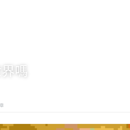
世界嗎
章