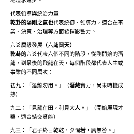
代表領導與統治力量
乾卦的陽剛之氣也
代
表統御、領導力，適合在事
業、決策、治理等方面發揮影響力。
天）
六爻層級發展（六龍圖
乾卦的
六爻代表六個
不
同的階段，從剛開始的潛
龍，到最後的飛龍在天，每個階段都代表人生或
事業的不同層次：
潛藏
初九：「潛龍勿用。」（
實力，尚未時機成
熟）
人。
九二：「見龍在田，利見大
」（開始展現才
華，適合結交賢能）
若，
九三：「君子終日乾乾，夕惕
厲無咎。」