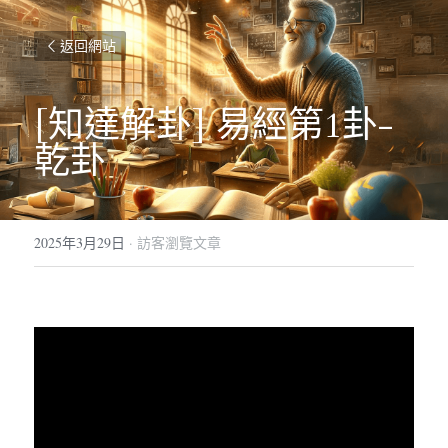
返回網站
[知達解卦] 易經第1卦-
乾卦
2025年3月29日
·
訪客瀏覽文章