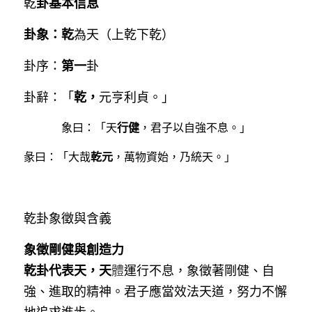
卦基本信息
乾
卦象：乾
為天（上乾下乾）
第一
卦序：
卦
乾，
卦辭：「
元亨利貞。」
行健
象曰：「天
，君子以自強不息。」
乾元
彖曰：「大哉
，萬物資始，乃統天。」
乾卦象徵與含義
象徵剛健與創造力
乾卦代表天，天
體
運行不息，象徵著剛健、自
強、進取的精神。君子應當效法天道，努力不懈
地追求進步。