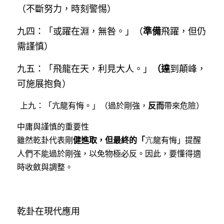
（不斷努力，時刻警惕）
準備
九四：「或躍在淵，無咎。」（
飛躍，但仍
需謹慎）
（達
九五：「飛龍在天，利見大人。」
到顛峰，
可施展抱負）
反而
上九：「亢龍有悔。」（過於剛強，
帶來危險）
中庸與謹慎的重要性
健進取，但最終的「
雖然乾卦代表剛
亢
龍有悔」提醒
人們不能過於剛強，以免物極必反。因此，要懂得適
時收斂與調整。
乾卦在現代應用