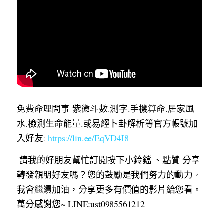
免費命理問事-紫微斗數.測字.手
機
算
命.居家風
水.檢測生命能量.或易經卜卦解析等官方帳號加
入好友: 
https://lin.ee/EqVD
4I8
 請我的好朋友幫忙訂閱按下小鈴鐺 、點
贊 分享
轉發親朋好友嗎？您的鼓勵是我們努力的動力，
我會繼續加油，分享更多有價值的影片給您看。
萬分感謝您~ LINE:ust0985561212  