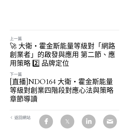
上一篇
🚀 大衛・霍金斯能量等級對「網路
創業者」的啟發與應用 第二節、應
用策略 2️⃣ 品牌定位
下一篇
[直播]NDO164 大衛・霍金斯能量
等級對創業四階段對應心法與策略
章節導讀
返回網站