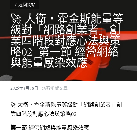
返回網站
🚀 大衛・霍金斯能量等
級對「網路創業者」創
業四階段對應心法與策
略02  第一節 經營網絡
與能量感染效應
2025年8月18日
·
訪客瀏覽文章
🚀 大衛・霍金斯能量等級對「網路創業者」創
業四階段對應心法與策略02
第
一節 經營網絡與能量感染效應